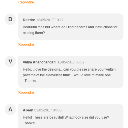
Répondre
D
Deirdre
18/05/2017 10:17
Beauriful tops but where do I find patterns and instructions for
making them?
Répondre
V
Vidya Khanchandani
11/05/2017 06:02
Hello. ..love the designs....can you please share your written
patterns of the sleeveless tunic. ..would love to make one.
..Thanks
Répondre
A
Aileen
03/05/2017 04:35
Hello! These are beautiful! What hook size did you use?
Thanks!