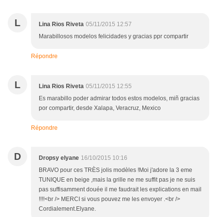
L
Lina Rios Riveta
05/11/2015 12:57
Marabillosos modelos felicidades y gracias ppr compartir
Répondre
L
Lina Rios Riveta
05/11/2015 12:55
Es marabillo poder admirar todos estos modelos, miñ gracias
por compartir, desde Xalapa, Veracruz, Mexico
Répondre
D
Dropsy elyane
16/10/2015 10:16
BRAVO pour ces TRÈS jolis modèles !Moi j'adore la 3 eme
TUNIQUE en beige ,mais la grille ne me suffit pas je ne suis
pas suffisamment douée il me faudrait les explications en mail
!!!!<br /> MERCI si vous pouvez me les envoyer .<br />
Cordialement.Elyane.