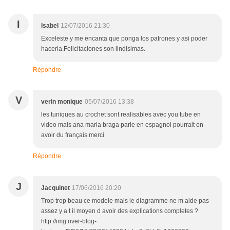
I
Isabel
12/07/2016 21:30
Exceleste y me encanta que ponga los patrones y asi poder
hacerla.Felicitaciones son lindisimas.
Répondre
V
verin monique
05/07/2016 13:38
les tuniques au crochet sont realisables avec you tube en
video mais ana maria braga parle en espagnol pourrait on
avoir du français merci
Répondre
J
Jacquinet
17/06/2016 20:20
Trop trop beau ce modele mais le diagramme ne m aide pas
assez y a t il moyen d avoir des explications completes ?
http://img.over-blog-