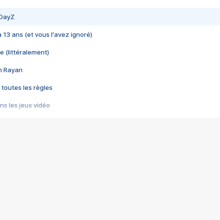
 DayZ
 a 13 ans (et vous l'avez ignoré)
e (littéralement)
im Rayan
 toutes les règles
s les jeux vidéo
us choquant de Rockstar ? - Le scandale BULLY
e plus moche de Steam
du RÊVE tourne au CAUCHEMAR
pendant 8 heures
it… à tort
umiliés par un jeu vidéo