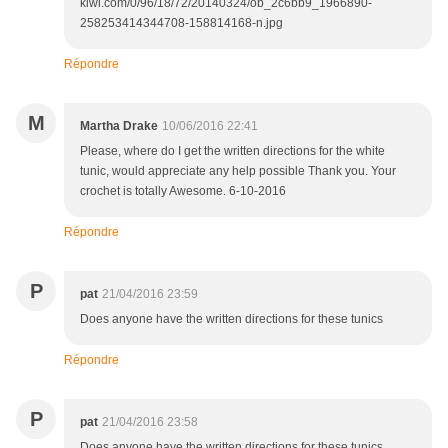
kiwi.com/0/96/18/72/20140324/ob_2c6bb9_1966890-
258253414344708-158814168-n.jpg
Répondre
M
Martha Drake
10/06/2016 22:41
Please, where do I get the written directions for the white
tunic, would appreciate any help possible Thank you. Your
crochet is totally Awesome. 6-10-2016
Répondre
P
pat
21/04/2016 23:59
Does anyone have the written directions for these tunics
Répondre
P
pat
21/04/2016 23:58
Does anyone have the written directions for these tunics