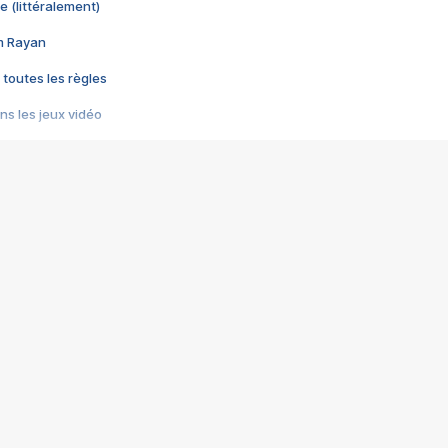
e (littéralement)
im Rayan
 toutes les règles
s les jeux vidéo
us choquant de Rockstar ? - Le scandale BULLY
e plus moche de Steam
du RÊVE tourne au CAUCHEMAR
pendant 8 heures
it… à tort
umiliés par un jeu vidéo
ire - Final Fantasy 8
ti un empire - Age of Empires
story DOFUS