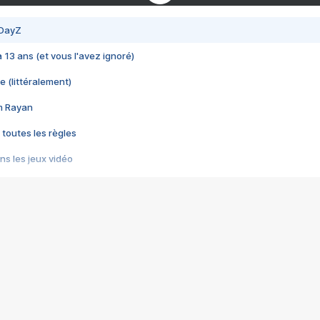
 DayZ
 a 13 ans (et vous l'avez ignoré)
e (littéralement)
im Rayan
 toutes les règles
s les jeux vidéo
us choquant de Rockstar ? - Le scandale BULLY
e plus moche de Steam
du RÊVE tourne au CAUCHEMAR
pendant 8 heures
it… à tort
umiliés par un jeu vidéo