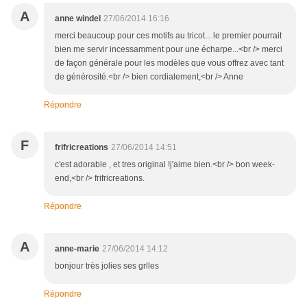
A
anne windel
27/06/2014 16:16
merci beaucoup pour ces motifs au tricot... le premier pourrait
bien me servir incessamment pour une écharpe...<br /> merci
de façon générale pour les modèles que vous offrez avec tant
de générosité.<br /> bien cordialement,<br /> Anne
Répondre
F
frifricreations
27/06/2014 14:51
c'est adorable , et tres original !j'aime bien.<br /> bon week-
end,<br /> frifricreations.
Répondre
A
anne-marie
27/06/2014 14:12
bonjour très jolies ses grlles
Répondre