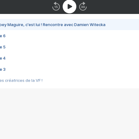
bey Maguire, c'est lui ! Rencontre avec Damien Witecka
e 6
e 5
e 4
e 3
s créatrices de la VF !
e 2
e 1
e Mektoub My Love arrive enfin ! Rencontre avec Shaïn Boumedine et Sal
i : après Toni en famille
elle réalise le bouleversant Dites lui que je l'aime