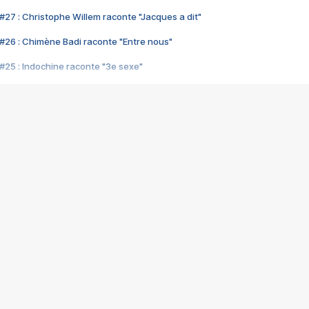
#27 : Christophe Willem raconte "Jacques a dit"
#26 : Chimène Badi raconte "Entre nous"
#25 : Indochine raconte "3e sexe"
#24 : Zaho raconte "C'est chelou"
#23 : Patrick Bruel raconte "Au café des délices"
#22 : Kyo raconte "Le chemin"
#21 : Nolwenn Leroy raconte "Cassé"
#20 : Patrick Hernandez raconte "Born to be alive"
#19 : Lorie raconte "Près de moi"
#18 : Michael Jones raconte "A nos actes manqués" (avec Jean-Jacque
#17 : Khaled raconte "Aïcha"
#16 : Corneille raconte "Parce qu'on vient de loin"