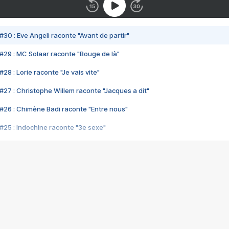
#30 : Eve Angeli raconte "Avant de partir"
#29 : MC Solaar raconte "Bouge de là"
28 : Lorie raconte "Je vais vite"
#27 : Christophe Willem raconte "Jacques a dit"
#26 : Chimène Badi raconte "Entre nous"
#25 : Indochine raconte "3e sexe"
#24 : Zaho raconte "C'est chelou"
#23 : Patrick Bruel raconte "Au café des délices"
#22 : Kyo raconte "Le chemin"
#21 : Nolwenn Leroy raconte "Cassé"
#20 : Patrick Hernandez raconte "Born to be alive"