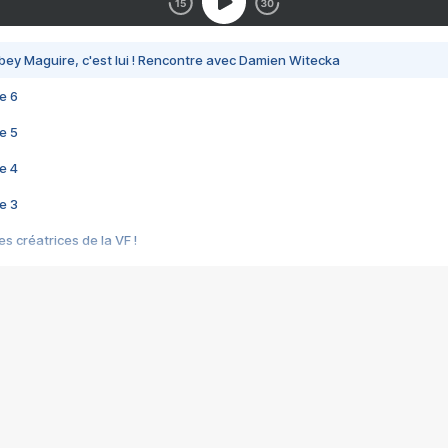
bey Maguire, c'est lui ! Rencontre avec Damien Witecka
e 6
e 5
e 4
e 3
s créatrices de la VF !
e 2
e 1
e Mektoub My Love arrive enfin ! Rencontre avec Shaïn Boumedine et Sal
i : après Toni en famille
elle réalise le bouleversant Dites lui que je l'aime