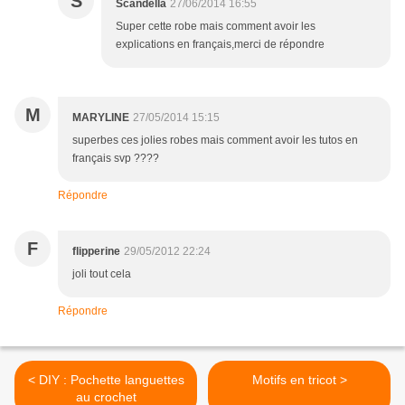
S
Scandella
27/06/2014 16:55
Super cette robe mais comment avoir les
explications en français,merci de répondre
M
MARYLINE
27/05/2014 15:15
superbes ces jolies robes mais comment avoir les tutos en
français svp ????
Répondre
F
flipperine
29/05/2012 22:24
joli tout cela
Répondre
< DIY : Pochette languettes
Motifs en tricot >
au crochet