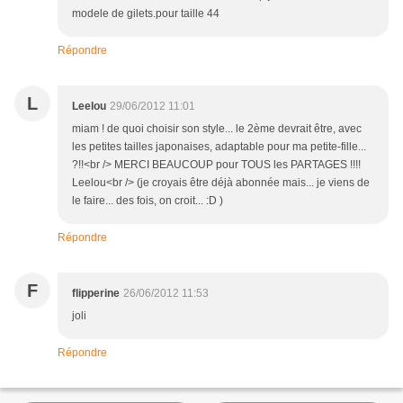
modele de gilets.pour taille 44
Répondre
L
Leelou
29/06/2012 11:01
miam ! de quoi choisir son style... le 2ème devrait être, avec
les petites tailles japonaises, adaptable pour ma petite-fille...
?!!<br /> MERCI BEAUCOUP pour TOUS les PARTAGES !!!!
Leelou<br /> (je croyais être déjà abonnée mais... je viens de
le faire... des fois, on croit... :D )
Répondre
F
flipperine
26/06/2012 11:53
joli
Répondre