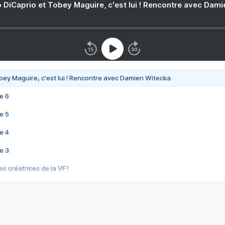
 DiCaprio et Tobey Maguire, c'est lui ! Rencontre avec Dam
bey Maguire, c'est lui ! Rencontre avec Damien Witecka
e 6
e 5
e 4
e 3
s créatrices de la VF !
e 2
e 1
e Mektoub My Love arrive enfin ! Rencontre avec Shaïn Boumedine et Sal