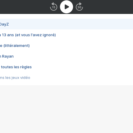
 DayZ
 a 13 ans (et vous l'avez ignoré)
e (littéralement)
im Rayan
 toutes les règles
s les jeux vidéo
us choquant de Rockstar ? - Le scandale BULLY
e plus moche de Steam
du RÊVE tourne au CAUCHEMAR
pendant 8 heures
it… à tort