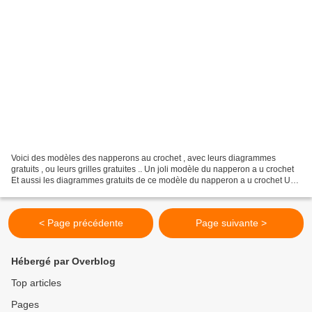
Voici des modèles des napperons au crochet , avec leurs diagrammes
gratuits , ou leurs grilles gratuites .. Un joli modèle du napperon a u crochet
Et aussi les diagrammes gratuits de ce modèle du napperon a u crochet Un
autre modèle de napperon a u crochet...
< Page précédente
Page suivante >
Hébergé par Overblog
Top articles
Pages