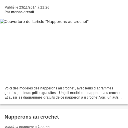
Publié le 23/11/2014 à 21:26
Par
monde-creatif
Voici des modèles des napperons au crochet , avec leurs diagrammes
gratuits , ou leurs grilles gratuites .. Un joli modèle du napperon a u crochet
Et aussi les diagrammes gratuits de ce napperon a u crochet Voici un autre
modèle de napperon a u crochet...
Napperons au crochet
Publié le 06/09/2014 à 06:44