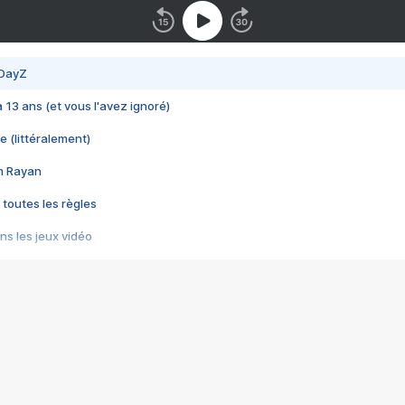
 DayZ
 a 13 ans (et vous l'avez ignoré)
e (littéralement)
im Rayan
 toutes les règles
s les jeux vidéo
us choquant de Rockstar ? - Le scandale BULLY
e plus moche de Steam
du RÊVE tourne au CAUCHEMAR
pendant 8 heures
it… à tort