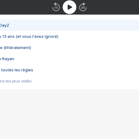
 DayZ
 a 13 ans (et vous l'avez ignoré)
e (littéralement)
im Rayan
 toutes les règles
s les jeux vidéo
us choquant de Rockstar ? - Le scandale BULLY
e plus moche de Steam
du RÊVE tourne au CAUCHEMAR
pendant 8 heures
it… à tort