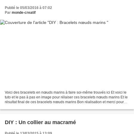
Publié le 05/03/2016 à 07:02
Par
monde-creatif
Voici des bracelets en nœuds marins à faire soi-même trouvés ici Et voici le
tuto et le pas à pas en image pour rélaiser ces bracelets nœuds marins Et le
résultat final de ces bracelets nœuds marins Bon réalisation et merci pour
vos visites et vos commentaires...
DIY : Un collier au macramé
Publié le 13/03/2015 à 13:09