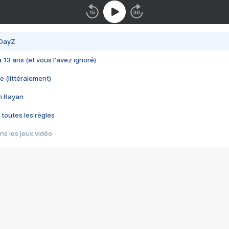
 DayZ
 a 13 ans (et vous l'avez ignoré)
e (littéralement)
im Rayan
 toutes les règles
s les jeux vidéo
us choquant de Rockstar ? - Le scandale BULLY
e plus moche de Steam
du RÊVE tourne au CAUCHEMAR
pendant 8 heures
it… à tort