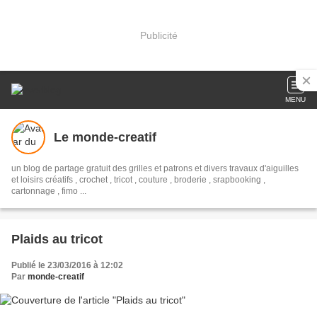
Publicité
MENU
Le monde-creatif
un blog de partage gratuit des grilles et patrons et divers travaux d'aiguilles
et loisirs créatifs , crochet , tricot , couture , broderie , srapbooking ,
cartonnage , fimo ...
Plaids au tricot
Publié le 23/03/2016 à 12:02
Par
monde-creatif