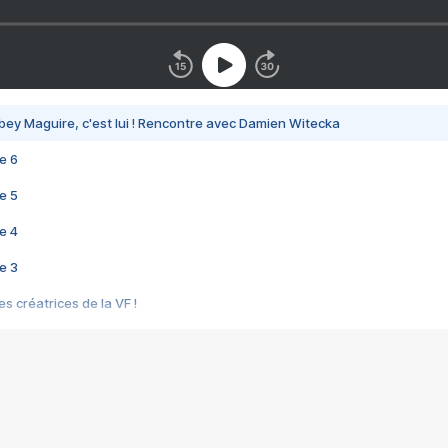
bey Maguire, c'est lui ! Rencontre avec Damien Witecka
e 6
e 5
e 4
e 3
s créatrices de la VF !
e 2
e 1
e Mektoub My Love arrive enfin ! Rencontre avec Shaïn Boumedine et Sal
i : après Toni en famille