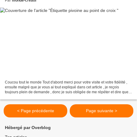
Par
monde-creatif
Coucou tout le monde Tout d'abord merci pour votre visite et votre fidèlité ,
ensuite malgré que je vous ai tout expliqué dans cet article , je reçois
toujours plein de demande , donc je suis obligée de me répéter et dire que
je suis vraiment désolée...
< Page précédente
Page suivante >
Hébergé par Overblog