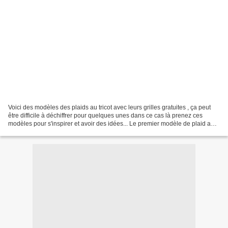
Voici des modèles des plaids au tricot avec leurs grilles gratuites , ça peut
être difficile à déchiffrer pour quelques unes dans ce cas là prenez ces
modèles pour s'inspirer et avoir des idées... Le premier modèle de plaid au
tricot Et voici la grille...