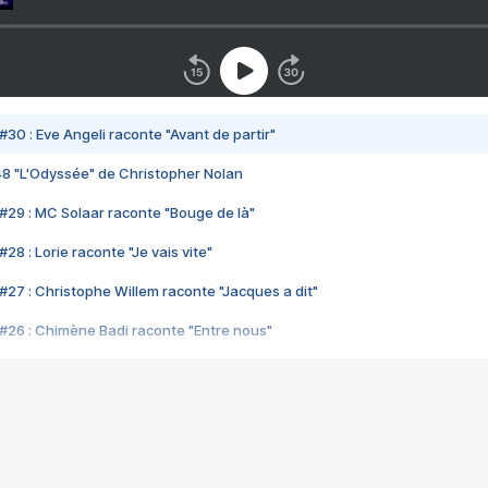
#30 : Eve Angeli raconte "Avant de partir"
48 "L'Odyssée" de Christopher Nolan
#29 : MC Solaar raconte "Bouge de là"
28 : Lorie raconte "Je vais vite"
#27 : Christophe Willem raconte "Jacques a dit"
#26 : Chimène Badi raconte "Entre nous"
#25 : Indochine raconte "3e sexe"
#24 : Zaho raconte "C'est chelou"
#23 : Patrick Bruel raconte "Au café des délices"
#22 : Kyo raconte "Le chemin"