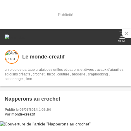
Publicité
MENU
Le monde-creatif
un blog de partage gratuit des grilles et patrons et divers travaux d'aiguilles
et loisirs créatifs , crochet , tricot , couture , broderie , srapbooking ,
cartonnage , fimo ...
Napperons au crochet
Publié le 06/07/2014 à 05:54
Par
monde-creatif