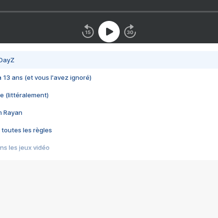
 DayZ
 a 13 ans (et vous l'avez ignoré)
e (littéralement)
im Rayan
 toutes les règles
s les jeux vidéo
us choquant de Rockstar ? - Le scandale BULLY
e plus moche de Steam
du RÊVE tourne au CAUCHEMAR
pendant 8 heures