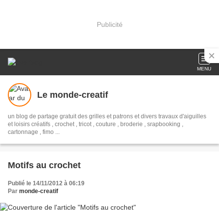
Publicité
MENU
Le monde-creatif
un blog de partage gratuit des grilles et patrons et divers travaux d'aiguilles
et loisirs créatifs , crochet , tricot , couture , broderie , srapbooking ,
cartonnage , fimo ...
Motifs au crochet
Publié le 14/11/2012 à 06:19
Par
monde-creatif