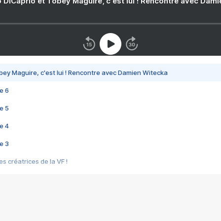
 DiCaprio et Tobey Maguire, c'est lui ! Rencontre avec Dam
bey Maguire, c'est lui ! Rencontre avec Damien Witecka
e 6
e 5
e 4
e 3
s créatrices de la VF !
e 2
e 1
e Mektoub My Love arrive enfin ! Rencontre avec Shaïn Boumedine et Sal