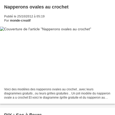
Napperons ovales au crochet
Publié le 25/10/2012 à 05:19
Par
monde-creatif
Voici des modèles des napperons ovales au crochet , avec leurs
diagrammes gratuits , ou leurs grilles gratuites .. Un joli modèle du napperon
ovale a u crochet Et voici le diagramme /grille gratuite et du napperon au
crochet Un autre modèle de napperon...
DIY : Sac à fleurs